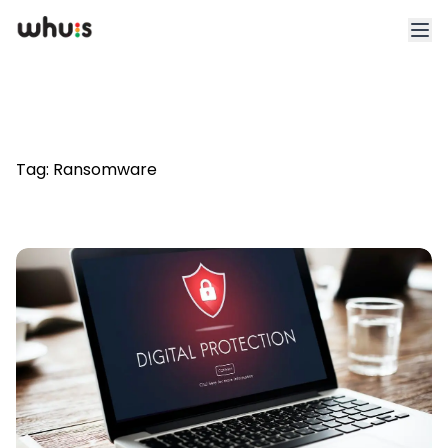
Esplora
Tariffe
Tag:
Ransomware
Clienti
Blog
App
Whuis per lo sport
Accedi
Registrati