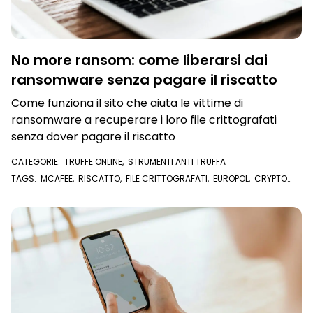
No more ransom: come liberarsi dai
ransomware senza pagare il riscatto
Come funziona il sito che aiuta le vittime di
ransomware a recuperare i loro file crittografati
senza dover pagare il riscatto
CATEGORIE:
TRUFFE ONLINE
,
STRUMENTI ANTI TRUFFA
TAGS:
MCAFEE
,
RISCATTO
,
FILE CRITTOGRAFATI
,
EUROPOL
,
CRYPTO
SHERIFF
,
ANTIVIRUS
,
KASPERSKY
,
POLIZIA POSTALE
,
RANSOMWARE
,
BLOCCO DEL COMPUTER