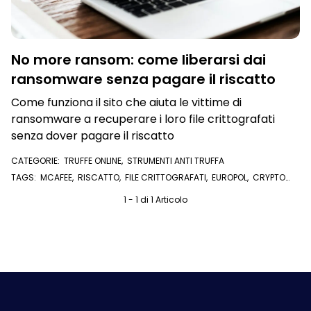
No more ransom: come liberarsi dai
ransomware senza pagare il riscatto
Come funziona il sito che aiuta le vittime di
ransomware a recuperare i loro file crittografati
senza dover pagare il riscatto
CATEGORIE:
TRUFFE ONLINE
,
STRUMENTI ANTI TRUFFA
TAGS:
MCAFEE
,
RISCATTO
,
FILE CRITTOGRAFATI
,
EUROPOL
,
CRYPTO
SHERIFF
,
ANTIVIRUS
,
KASPERSKY
,
POLIZIA POSTALE
,
RANSOMWARE
,
BLOCCO DEL COMPUTER
1 - 1 di 1 Articolo