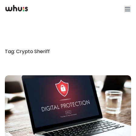
Esplora
Tariffe
Tag:
Crypto Sheriff
Clienti
Blog
App
Whuis per lo sport
Accedi
Registrati