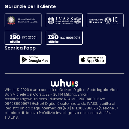
Garanzie per il cliente
Scarica l’app
Whuis © 2026 è una società di Go Next Digital | Sede legale: Viale
San Michele del Carso, 22 - 20144 Milano. Email
assistenza@whuis.com | Numero REA MI - 2089480 | P.Iva:
09428890967 | GoNext Digital è autorizzata da IVASS, iscritta al
Registro Unico degli Intermediari (RUI) N. E000788876 (Sezione E)
e titolare di Licenza Prefettizia Investigativa ai sensi ex Art. 134
T.U.L.P.S.