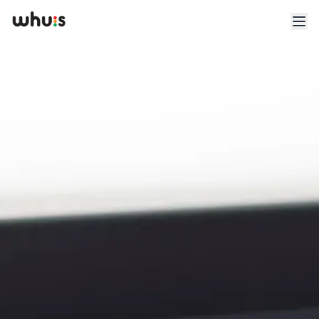
Esplora
Tariffe
Clienti
Blog
App
Whuis per lo sport
Accedi
Registrati