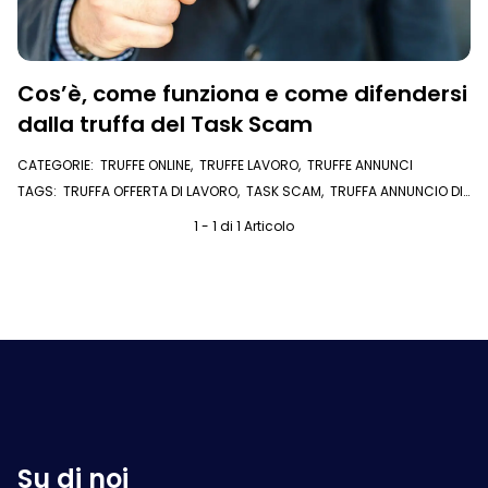
Cos’è, come funziona e come difendersi
dalla truffa del Task Scam
CATEGORIE:
TRUFFE ONLINE
,
TRUFFE LAVORO
,
TRUFFE ANNUNCI
TAGS:
TRUFFA OFFERTA DI LAVORO
,
TASK SCAM
,
TRUFFA ANNUNCIO DI
LAVORO
,
LAVORO FULL TIME
,
LAVORO EXTRA
,
LAVORO PART TIME
,
OFFERTA DI LAVORO
1 - 1 di 1 Articolo
Su di noi