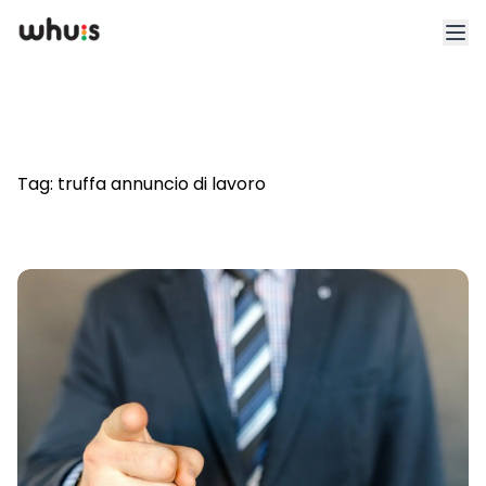
Esplora
Tariffe
Tag:
truffa annuncio di lavoro
Clienti
Blog
App
Whuis per lo sport
Accedi
Registrati