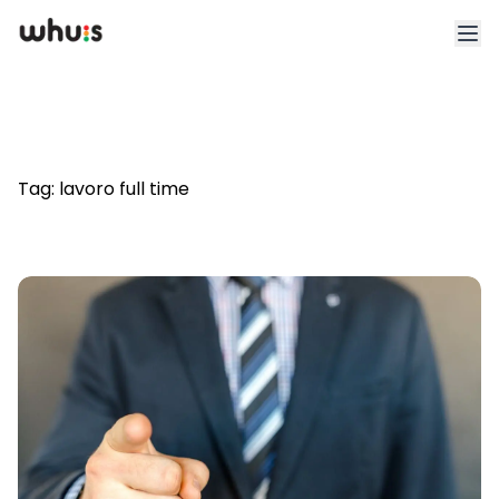
Esplora
Tariffe
Tag:
lavoro full time
Clienti
Blog
App
Whuis per lo sport
Accedi
Registrati