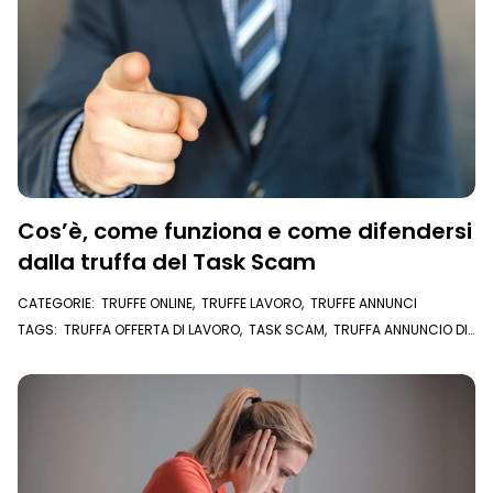
Cos’è, come funziona e come difendersi
dalla truffa del Task Scam
CATEGORIE:
TRUFFE ONLINE
,
TRUFFE LAVORO
,
TRUFFE ANNUNCI
TAGS:
TRUFFA OFFERTA DI LAVORO
,
TASK SCAM
,
TRUFFA ANNUNCIO DI
LAVORO
,
LAVORO FULL TIME
,
LAVORO EXTRA
,
LAVORO PART TIME
,
OFFERTA DI LAVORO