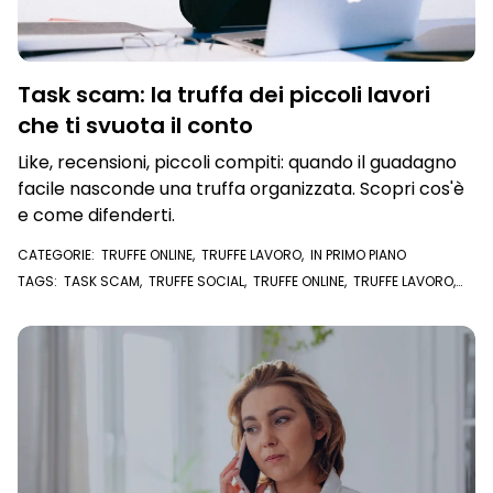
Task scam: la truffa dei piccoli lavori
che ti svuota il conto
Like, recensioni, piccoli compiti: quando il guadagno
facile nasconde una truffa organizzata. Scopri cos'è
e come difenderti.
CATEGORIE:
TRUFFE ONLINE
,
TRUFFE LAVORO
,
IN PRIMO PIANO
TAGS:
TASK SCAM
,
TRUFFE SOCIAL
,
TRUFFE ONLINE
,
TRUFFE LAVORO
,
OFFERTA DI LAVORO
,
TRUFFA OFFERTA DI LAVORO
,
OFFERTE DI LAVORO
,
ACCOUNT WHATSAPP