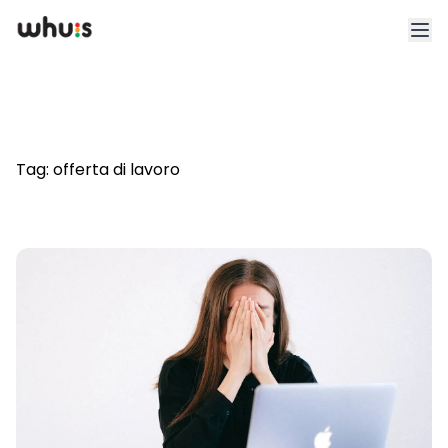
Esplora
Tariffe
Tag:
offerta di lavoro
Clienti
Blog
App
Whuis per lo sport
Accedi
Registrati