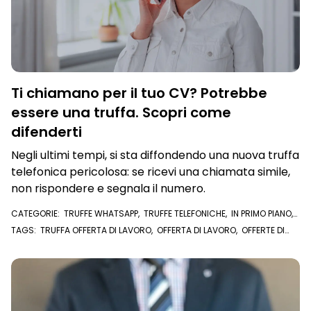
Ti chiamano per il tuo CV? Potrebbe
essere una truffa. Scopri come
difenderti
Negli ultimi tempi, si sta diffondendo una nuova truffa
telefonica pericolosa: se ricevi una chiamata simile,
non rispondere e segnala il numero.
CATEGORIE:
TRUFFE WHATSAPP
,
TRUFFE TELEFONICHE
,
IN PRIMO PIANO
,
STRUMENTI ANTI TRUFFA
TAGS:
TRUFFA OFFERTA DI LAVORO
,
OFFERTA DI LAVORO
,
OFFERTE DI
LAVORO
,
TRUFFE WHATSAPP
,
TRUFFE TELEFONICHE
,
TRUFFA TELEFONICA