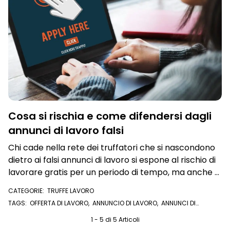
Cosa si rischia e come difendersi dagli
annunci di lavoro falsi
Chi cade nella rete dei truffatori che si nascondono
dietro ai falsi annunci di lavoro si espone al rischio di
lavorare gratis per un periodo di tempo, ma anche al
furto di identità e di denaro
CATEGORIE:
TRUFFE LAVORO
TAGS:
OFFERTA DI LAVORO
,
ANNUNCIO DI LAVORO
,
ANNUNCI DI
LAVORO
,
TRUFFA
,
FURTO D'IDENTITÀ
,
FALSI ANNUNCI DI LAVORO
1 - 5 di 5 Articoli