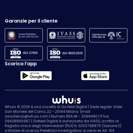
Garanzie per il cliente
Scarica l’app
Whuis © 2026 è una società di Go Next Digital | Sede legale: Viale
San Michele del Carso, 22 - 20144 Milano. Email
assistenza@whuis.com | Numero REA MI - 2089480 | P.Iva:
09428890967 | GoNext Digital è autorizzata da IVASS, iscritta al
Registro Unico degli Intermediari (RUI) N. E000788876 (Sezione E)
e titolare di Licenza Prefettizia Investigativa ai sensi ex Art. 134