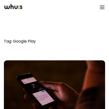
Esplora
Tariffe
Tag:
Google Play
Clienti
Blog
App
Whuis per lo sport
Accedi
Registrati