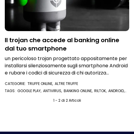
Il trojan che accede al banking online
dal tuo smartphone
un pericoloso trojan progettato appositamente per
installarsi silenziosamente sugli smartphone Android
e rubare i codici di sicurezza di chi autorizza
operazioni di banking online o della carta di credito
CATEGORIE:
TRUFFE ONLINE
,
ALTRE TRUFFE
TAGS:
GOOGLE PLAY
,
ANTIVIRUS
,
BANKING ONLINE
,
RILTOK
,
ANDROID
,
TROJAN
,
APP
,
APP TRUFFA
,
SMS
1 - 2 di 2 Articoli