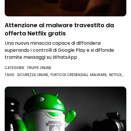
Attenzione al malware travestito da
offerta Netflix gratis
Una nuova minaccia capace di diffondersi
superando i controlli di Google Play e si diffonde
tramite messaggi su WhatsApp
CATEGORIE:
TRUFFE ONLINE
TAGS:
SICUREZZA ONLINE
,
FURTO DI CREDENZIALI
,
MALWARE
,
NETFLIX
,
GOOGLE PLAY
,
CREDENZIALI
,
DATI PERSONALI
,
WHATSAPP