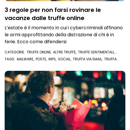
3 regole per non farsi rovinare le
vacanze dalle truffe online
L’estate è il momento in cui i cybercriminali affinano
le armi approfittando della distrazione di chi è in
ferie. Ecco come difendersi
CATEGORIE:
TRUFFE ONLINE
,
ALTRE TRUFFE
,
TRUFFE SENTIMENTALI
,
TRUFFE SOCIAL NETWORK
TAGS:
MALWARE
,
POSTE
,
INPS
,
SOCIAL
,
TRUFFA VIA EMAIL
,
TRUFFA
SENTIMENTALE
,
BANCA
,
TRUFFE SOCIAL
,
TRUFFE ONLINE