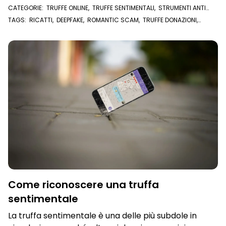
diffusione
CATEGORIE:
TRUFFE ONLINE
,
TRUFFE SENTIMENTALI
,
STRUMENTI ANTI
TRUFFA
TAGS:
RICATTI
,
DEEPFAKE
,
ROMANTIC SCAM
,
TRUFFE DONAZIONI
,
DONAZIONI
,
CRIPTOVALUTE
,
VIDEO
,
TRUFFE ROMANTICHE
,
TRUFFE
SENTIMENTALI
Come riconoscere una truffa
sentimentale
La truffa sentimentale è una delle più subdole in