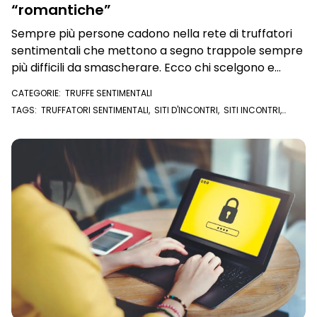
“romantiche”
Sempre più persone cadono nella rete di truffatori
sentimentali che mettono a segno trappole sempre
più difficili da smascherare. Ecco chi scelgono e
come agiscono
CATEGORIE:
TRUFFE SENTIMENTALI
TAGS:
TRUFFATORI SENTIMENTALI
,
SITI D'INCONTRI
,
SITI INCONTRI
,
TRUFFA SENTIMENTALE
,
TRUFFA ROMANTICA
,
RICATTO
,
SOCIAL
NETWORK
,
TRUFFE SOCIAL NETWORK
,
TRUFFE SENTIMENTALI