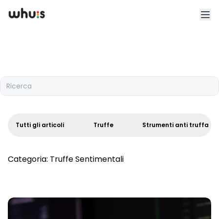
Esplora
Tariffe
Ricerca
Clienti
Blog
Tutti gli articoli
Truffe
Strumenti anti truffa
App
Categoria:
Truffe Sentimentali
Whuis per lo sport
Accedi
Registrati