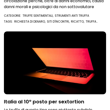
circolazione perché, oltre ai danni economici, causa
danni morali e psicologici da non sottovalutare
CATEGORIE:
TRUFFE SENTIMENTALI
,
STRUMENTI ANTI TRUFFA
TAGS:
RICHIESTA DI DENARO
,
SITI D'INCONTRI
,
RICATTO
,
TRUFFA
SENTIMENTALE
,
TRUFFE SENTIMENTALI
Italia al 10° posto per sextortion
Le truffe di questo tipo sono piuttosto subdole