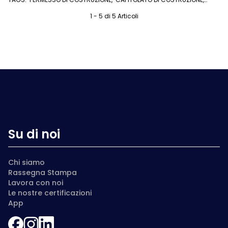
COMPROMESSO
,
ROGITO
,
CASE IN COSTRUZIONE
,
ACQUISTARE CASA
,
COMPRARE CASA
,
TRUFFE
1 - 5 di 5 Articoli
Su di noi
Chi siamo
Rassegna Stampa
Lavora con noi
Le nostre certificazioni
App