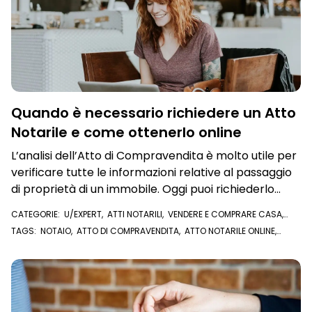
Quando è necessario richiedere un Atto
Notarile e come ottenerlo online
L’analisi dell’Atto di Compravendita è molto utile per
verificare tutte le informazioni relative al passaggio
di proprietà di un immobile. Oggi puoi richiederlo
anche da app
CATEGORIE:
U/EXPERT
,
ATTI NOTARILI
,
VENDERE E COMPRARE CASA
,
STRUMENTI ANTI TRUFFA
,
VISURE E DOCUMENTI ONLINE
,
IN PRIMO PIANO
TAGS:
NOTAIO
,
ATTO DI COMPRAVENDITA
,
ATTO NOTARILE ONLINE
,
REGISTRI IMMOBILIARI
,
ATTO NOTARILE
,
ATTO IMMOBILIARE
,
CONTRATTO PRELIMINARE
,
VISURA IPOTECARIA
,
ROGITO
,
U/EXPERT