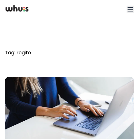
Esplora
Tariffe
Tag:
rogito
Clienti
Blog
App
Whuis per lo sport
Accedi
Registrati