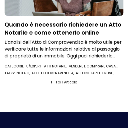
Quando è necessario richiedere un Atto
Notarile e come ottenerlo online
L’analisi dell’Atto di Compravendita è molto utile per
verificare tutte le informazioni relative al passaggio
di proprietà di un immobile. Oggi puoi richiederlo
anche da app
CATEGORIE:
U/EXPERT
,
ATTI NOTARILI
,
VENDERE E COMPRARE CASA
,
STRUMENTI ANTI TRUFFA
,
VISURE E DOCUMENTI ONLINE
,
IN PRIMO PIANO
TAGS:
NOTAIO
,
ATTO DI COMPRAVENDITA
,
ATTO NOTARILE ONLINE
,
REGISTRI IMMOBILIARI
,
ATTO NOTARILE
,
ATTO IMMOBILIARE
,
CONTRATTO PRELIMINARE
,
VISURA IPOTECARIA
1 - 1 di 1 Articolo
,
ROGITO
,
U/EXPERT