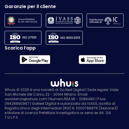
Garanzie per il cliente
Scarica l’app
Whuis © 2026 è una società di Go Next Digital | Sede legale: Viale
San Michele del Carso, 22 - 20144 Milano. Email
assistenza@whuis.com | Numero REA MI - 2089480 | P.Iva:
09428890967 | GoNext Digital è autorizzata da IVASS, iscritta al
Registro Unico degli Intermediari (RUI) N. E000788876 (Sezione E)
e titolare di Licenza Prefettizia Investigativa ai sensi ex Art. 134
T.U.L.P.S.