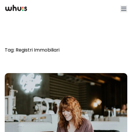
Esplora
Tariffe
Tag:
Registri Immobiliari
Clienti
Blog
App
Whuis per lo sport
Accedi
Registrati