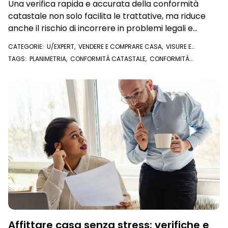
Una verifica rapida e accurata della conformità
catastale non solo facilita le trattative, ma riduce
anche il rischio di incorrere in problemi legali e
contrattuali
CATEGORIE:
U/EXPERT
,
VENDERE E COMPRARE CASA
,
VISURE E
DOCUMENTI ONLINE
,
PLANIMETRIA CATASTALE
TAGS:
PLANIMETRIA
,
CONFORMITÀ CATASTALE
,
CONFORMITÀ
URBANISTICA
,
PLANIMETRIA CATASTALE
,
U/EXPERT
Affittare casa senza stress: verifiche e