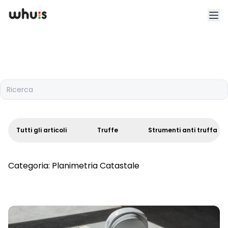
Esplora
Tariffe
Ricerca
Clienti
Blog
Tutti gli articoli
Truffe
Strumenti anti truffa
App
Categoria:
Planimetria Catastale
Whuis per lo sport
Accedi
Registrati