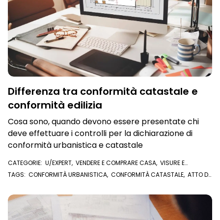
Differenza tra conformità catastale e
conformità edilizia
Cosa sono, quando devono essere presentate chi
deve effettuare i controlli per la dichiarazione di
conformità urbanistica e catastale
CATEGORIE:
U/EXPERT
,
VENDERE E COMPRARE CASA
,
VISURE E
DOCUMENTI ONLINE
,
PLANIMETRIA CATASTALE
TAGS:
CONFORMITÀ URBANISTICA
,
CONFORMITÀ CATASTALE
,
ATTO DI
COMPRAVENDITA
,
CATASTO
,
PLANIMETRIA CATASTALE
,
COMPRAVENDITA
,
VISURA CATASTALE
,
U/EXPERT