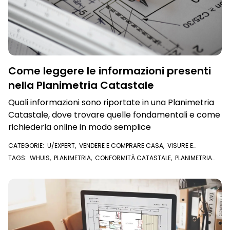
Come leggere le informazioni presenti
nella Planimetria Catastale
Quali informazioni sono riportate in una Planimetria
Catastale, dove trovare quelle fondamentali e come
richiederla online in modo semplice
CATEGORIE:
U/EXPERT
,
VENDERE E COMPRARE CASA
,
VISURE E
DOCUMENTI ONLINE
,
PLANIMETRIA CATASTALE
TAGS:
WHUIS
,
PLANIMETRIA
,
CONFORMITÀ CATASTALE
,
PLANIMETRIA
ONLINE
,
PLANIMETRIA CATASTALE
,
CATASTO
,
U/EXPERT