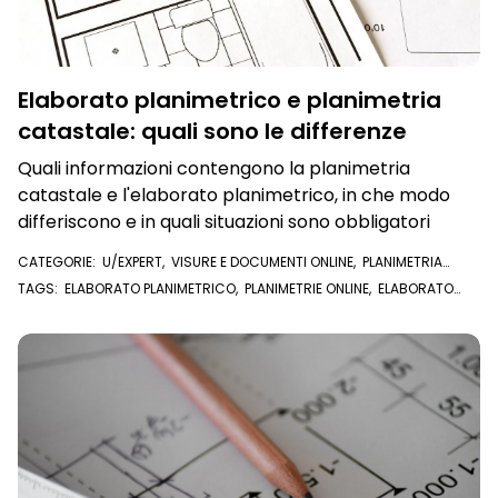
Elaborato planimetrico e planimetria
catastale: quali sono le differenze
Quali informazioni contengono la planimetria
catastale e l'elaborato planimetrico, in che modo
differiscono e in quali situazioni sono obbligatori
CATEGORIE:
U/EXPERT
,
VISURE E DOCUMENTI ONLINE
,
PLANIMETRIA
CATASTALE
TAGS:
ELABORATO PLANIMETRICO
,
PLANIMETRIE ONLINE
,
ELABORATO
PLANIMETRICO ONLINE
,
DELEGA PRECOMPILATA
,
PLANIMETRIA
CATASTALE
,
U/EXPERT