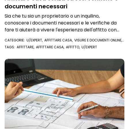
documenti necessari
Sia che tu sia un proprietario o un inquilino,
conoscere i documenti necessari e le verifiche da
fare ti aiuterà a vivere l'esperienza dell'affitto con
serenità e sicurezza.
CATEGORIE:
U/EXPERT
,
AFFITTARE CASA
,
VISURE E DOCUMENTI ONLINE
,
VISURA CATASTALE
,
PLANIMETRIA CATASTALE
,
APE - ATTESTATO DI
TAGS:
AFFITTARE
,
AFFITTARE CASA
,
AFFITTO
,
U/EXPERT
PRESTAZIONE ENERGETICA
,
REPORT EXPERIAN