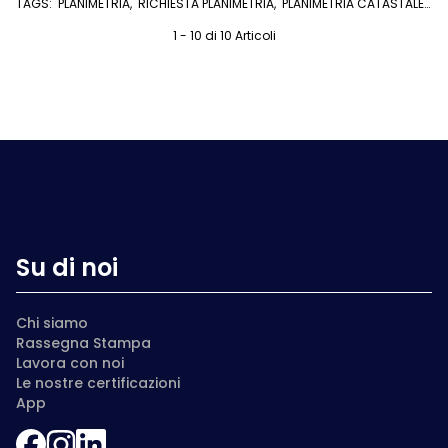
TAGS:
PLANIMETRIA
,
RICHIESTA PLANIMETRIA
,
PLANIMETRIA CATASTALE
ONLINE
,
PLANIMETRIA CATASTALE
,
CATASTO
,
U/EXPERT
1 - 10 di 10 Articoli
Su di noi
Chi siamo
Rassegna Stampa
Lavora con noi
Le nostre certificazioni
App