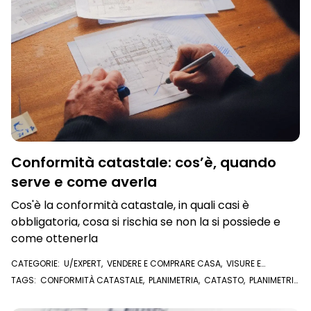
Conformità catastale: cos’è, quando
serve e come averla
Cos'è la conformità catastale, in quali casi è
obbligatoria, cosa si rischia se non la si possiede e
come ottenerla
CATEGORIE:
U/EXPERT
,
VENDERE E COMPRARE CASA
,
VISURE E
DOCUMENTI ONLINE
,
VISURA CATASTALE
,
PLANIMETRIA CATASTALE
TAGS:
CONFORMITÀ CATASTALE
,
PLANIMETRIA
,
CATASTO
,
PLANIMETRIA
CATASTALE
,
COMPRAVENDITA
,
ACQUISTARE CASA
,
VENDERE CASA
,
U/EXPERT
,
COMPRARE CASA
,
ATTO DI COMPRAVENDITA
,
REGISTRO