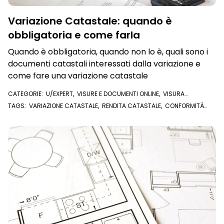
Variazione Catastale: quando è
obbligatoria e come farla
Quando è obbligatoria, quando non lo è, quali sono i
documenti catastali interessati dalla variazione e
come fare una variazione catastale
CATEGORIE:
U/EXPERT
,
VISURE E DOCUMENTI ONLINE
,
VISURA
CATASTALE
,
PLANIMETRIA CATASTALE
TAGS:
VARIAZIONE CATASTALE
,
RENDITA CATASTALE
,
CONFORMITÀ
CATASTALE
,
PLANIMETRIA CATASTALE
,
CATASTO
,
VISURA CATASTALE
,
U/EXPERT