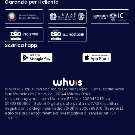
Garanzie per il cliente
Scarica l’app
Whuis © 2026 è una società di Go Next Digital | Sede legale: Viale
San Michele del Carso, 22 - 20144 Milano. Email
assistenza@whuis.com | Numero REA MI - 2089480 | P.Iva:
09428890967 | GoNext Digital è autorizzata da IVASS, iscritta al
Registro Unico degli Intermediari (RUI) N. E000788876 (Sezione E)
e titolare di Licenza Prefettizia Investigativa ai sensi ex Art. 134
T.U.L.P.S.