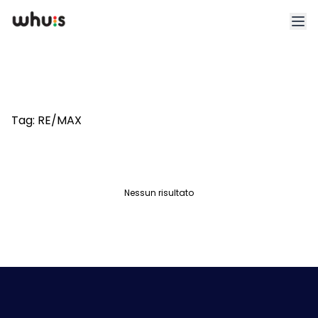
Esplora
Tariffe
Tag:
RE/MAX
Clienti
Blog
Nessun risultato
App
Whuis per lo sport
Accedi
Registrati