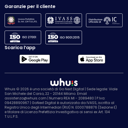
Garanzie per il cliente
Scarica l’app
Whuis © 2026 è una società di Go Next Digital | Sede legale: Viale
San Michele del Carso, 22 - 20144 Milano. Email
assistenza@whuis.com | Numero REA MI - 2089480 | P.Iva:
09428890967 | GoNext Digital è autorizzata da IVASS, iscritta al
Registro Unico degli Intermediari (RUI) N. E000788876 (Sezione E)
e titolare di Licenza Prefettizia Investigativa ai sensi ex Art. 134
T.U.L.P.S.