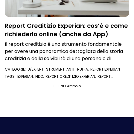
Report Creditizio Experian: cos’è e come
richiederlo online (anche da App)
Il report creditizio è uno strumento fondamentale
per avere una panoramica dettagliata della storia
creditizia e della solvibilità di una persona o di
un'azienda. Cosa contiene e e come richiederlo
CATEGORIE:
U/EXPERT
,
STRUMENTI ANTI TRUFFA
,
REPORT EXPERIAN
online
TAGS:
EXPERIAN
,
FIDO
,
REPORT CREDITIZIO EXPERIAN
,
REPORT
CREDITIZIO
,
STORIA CREDITIZIA
,
FINANZIAMENTO
,
SOLVIBILITÀ
,
U/EXPERT
1 - 1 di 1 Articolo