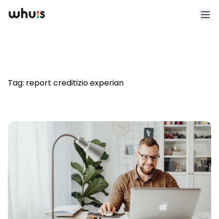
Esplora
Tariffe
Tag:
report creditizio experian
Clienti
Blog
App
Whuis per lo sport
Accedi
Registrati