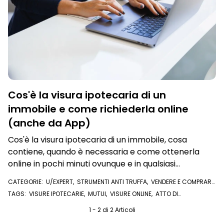
Cos'è la visura ipotecaria di un
immobile e come richiederla online
(anche da App)
Cos'è la visura ipotecaria di un immobile, cosa
contiene, quando è necessaria e come ottenerla
online in pochi minuti ovunque e in qualsiasi
momento
CATEGORIE:
U/EXPERT
,
STRUMENTI ANTI TRUFFA
,
VENDERE E COMPRARE
CASA
,
VISURE E DOCUMENTI ONLINE
,
VISURA IPOTECARIA
TAGS:
VISURE IPOTECARIE
,
MUTUI
,
VISURE ONLINE
,
ATTO DI
COMPRAVENDITA
,
COMPRAVENDITA
,
VISURA IPOTECARIA
,
IMMOBILE
,
IPOTECHE
,
PIGNORAMENTI
,
VISURA CATASTALE
1 - 2 di 2 Articoli
,
U/EXPERT