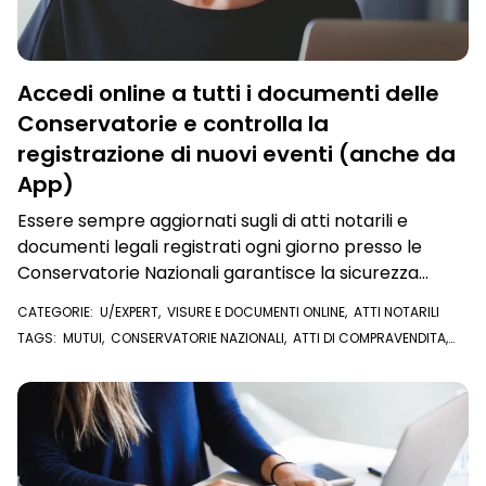
Accedi online a tutti i documenti delle
Conservatorie e controlla la
registrazione di nuovi eventi (anche da
App)
Essere sempre aggiornati sugli di atti notarili e
documenti legali registrati ogni giorno presso le
Conservatorie Nazionali garantisce la sicurezza
giuridica e la trasparenza nelle transazioni
CATEGORIE:
U/EXPERT
,
VISURE E DOCUMENTI ONLINE
,
ATTI NOTARILI
immobiliari
TAGS:
MUTUI
,
CONSERVATORIE NAZIONALI
,
ATTI DI COMPRAVENDITA
,
IPOTECHE GIUDIZIALI
,
SUCCESSIONI
,
DIRITTI DI USUFRUTTO
,
IPOTECHE
VOLONTARIE
,
CONSERVATORIA
,
ATTI NOTARILI
,
PATRIMONIO
IMMOBILIARE
,
U/EXPERT