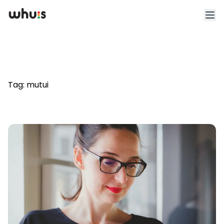
Esplora
Tariffe
Tag:
mutui
Clienti
Blog
App
Whuis per lo sport
Accedi
Registrati