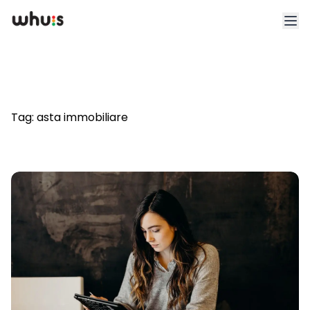
Esplora
Tariffe
Tag:
asta immobiliare
Clienti
Blog
App
Whuis per lo sport
Accedi
Registrati