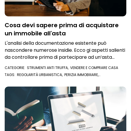
Cosa devi sapere prima di acquistare
un immobile all'asta
L'analisi della documentazione esistente può
nascondere numerose insidie. Ecco gi aspetti salienti
da controllare prima di partecipare ad un’asta
immobiliare
CATEGORIE:
STRUMENTI ANTI TRUFFA
,
VENDERE E COMPRARE CASA
TAGS:
REGOLARITÀ URBANISTICA
,
PERIZIA IMMOBIIIARE
,
DOCUMENTAZIONE IMMOBILE
,
VALUTAZIONE IMMOBILE
,
VALUTAZIONE
IMMOBILIARE
,
MAPPA CATASTALE
,
ASTA IMMOBILIARE
,
ASTA
GIUDIZIARIA
,
IMMOBILE ALL'ASTA
,
PLANIMETRIA CATASTALE