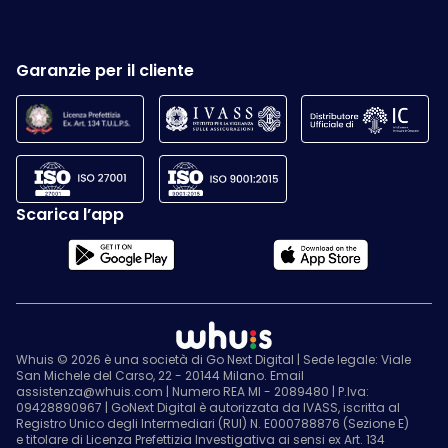
Garanzie per il cliente
Scarica l’app
Whuis © 2026 è una società di Go Next Digital | Sede legale: Viale
San Michele del Carso, 22 - 20144 Milano. Email
assistenza@whuis.com | Numero REA MI - 2089480 | P.Iva:
09428890967 | GoNext Digital è autorizzata da IVASS, iscritta al
Registro Unico degli Intermediari (RUI) N. E000788876 (Sezione E)
e titolare di Licenza Prefettizia Investigativa ai sensi ex Art. 134